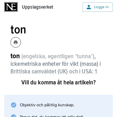
Uppslagsverket
Uppslagsverket
Logga in
ton
ton
(engelska, egentligen ’tunna’)
,
ickemetriska enheter för vikt (massa) i
Brittiska samväldet (UK) och i USA: 1
ton (UK) = 1 long ton (US) ≈ 1 016,047
Vill du komma åt hela artikeln?
kilogram och 1 ton (US) ”short ton” ≈
907,1847 kilogram.
Objektiv och pålitlig kunskap.