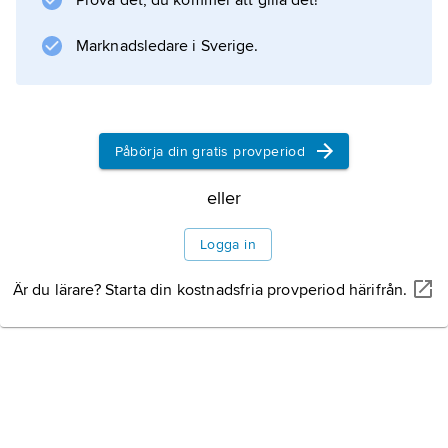
Prova det, du kommer att gilla det!
Information om artikeln
Marknadsledare i Sverige.
Påbörja din gratis provperiod
eller
Logga in
Är du lärare? Starta din kostnadsfria provperiod härifrån.