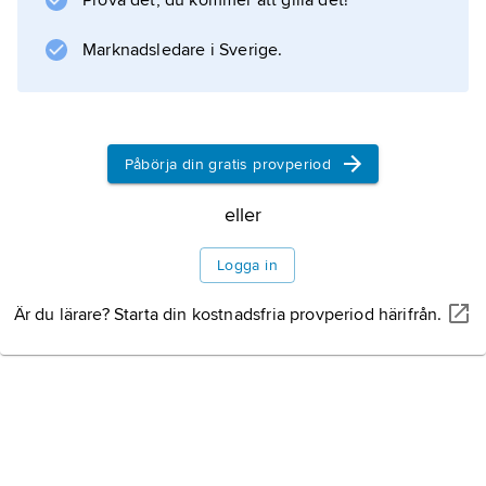
Prova det, du kommer att gilla det!
kommunistpartiet. År 1960 blev Tôn Đức
Thăng vicepresident i Nordvietnam och dess
Marknadsledare i Sverige.
president 1969.
Påbörja din gratis provperiod
Information om artikeln
eller
Logga in
Är du lärare? Starta din kostnadsfria provperiod härifrån.