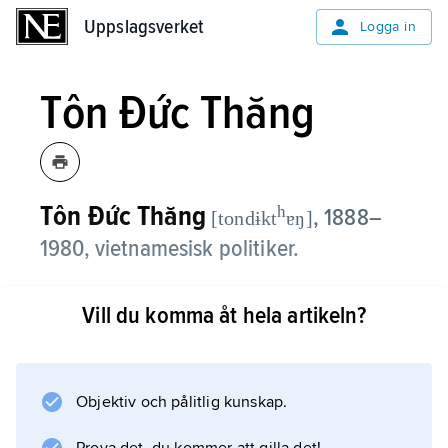
Uppslagsverket
Uppslagsverket
Logga in
Tôn Đức Thăng
Tôn Đức Thăng
h
,
1888–
[tondɨkt
ɐŋ]
1980, vietnamesisk politiker.
Efter att ha tjänstgjort i den franska marinen
Vill du komma åt hela artikeln?
återvände Tôn Đức Thăng till Vietnam, där
fransmännen 1929 fängslade honom på grund
av hans kommunistiska verksamhet. Han
frisläpptes först 1945, deltog i motståndet mot
Objektiv och pålitlig kunskap.
fransmännen och gjorde karriär inom