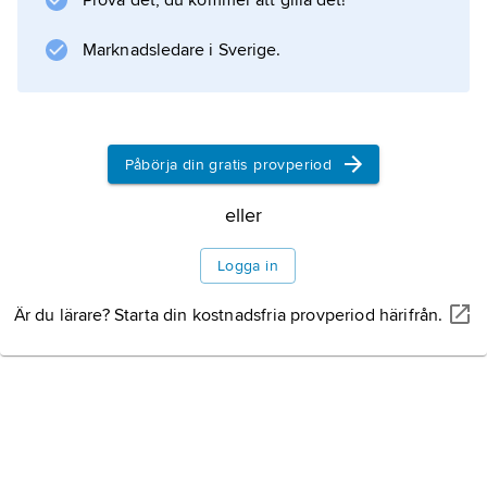
Prova det, du kommer att gilla det!
analfenan finns ett antal småfenor, och
stjärtfenan är djupt
Marknadsledare i Sverige.
Information om artikeln
Påbörja din gratis provperiod
eller
Logga in
Är du lärare? Starta din kostnadsfria provperiod härifrån.