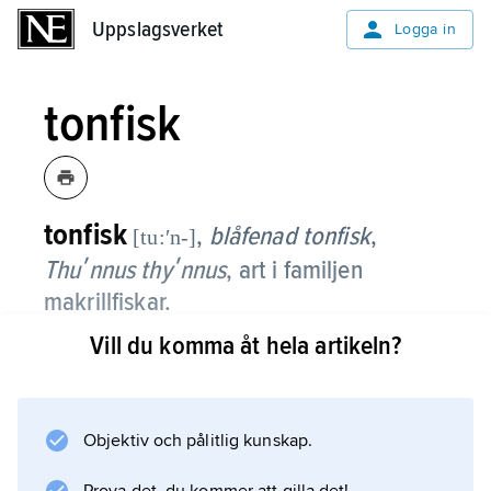
Uppslagsverket
Uppslagsverket
Logga in
tonfisk
tonfisk
,
blåfenad tonfisk
,
[tu:ʹn-]
Thuʹnnus thyʹnnus
,
art i familjen
makrillfiskar.
Vill du komma åt hela artikeln?
Arten är den största i släktet tonfiskar. Den blir
upp till 3 m lång och 500 kg tung; den största
sportfiskade tonfisken var 304 cm lång och
vägde 679 kg. Den är spolformig med blå
Objektiv och pålitlig kunskap.
rygg och vit buk. Bakom ryggfenorna och