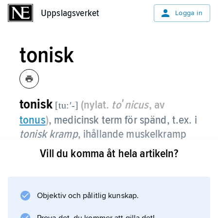
Uppslagsverket
Uppslagsverket
Logga in
tonisk
tonisk
(nylat.
toʹnicus
, av
[tu:ʹ-]
tonus
)
, medicinsk term för spänd, t.ex. i
tonisk kramp
, ihållande muskelkramp
utan ryckningar.
Vill du komma åt hela artikeln?
Objektiv och pålitlig kunskap.
Information om artikeln