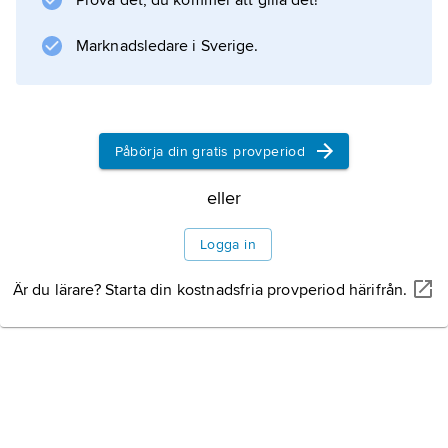
Prova det, du kommer att gilla det!
Marknadsledare i Sverige.
Påbörja din gratis provperiod
eller
Logga in
Är du lärare? Starta din kostnadsfria provperiod härifrån.