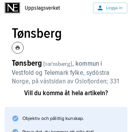
Uppslagsverket
Uppslagsverket
Logga in
Tønsberg
Tønsberg
,
kommun i
[tœʹnsbærg]
Vestfold og Telemark fylke, sydöstra
Norge, på västsidan av Oslofjorden; 331
2
km
, 56 293 invånare (2020).
Vill du komma åt hela artikeln?
Staden Tønsberg (51 571 invånare), som också
omfattar delar av grannkommunen Nøtterøy,
Objektiv och pålitlig kunskap.
är säte för fylkesadministrationen i Vestfold
och biskopssäte i Tunsberg bispedøme.