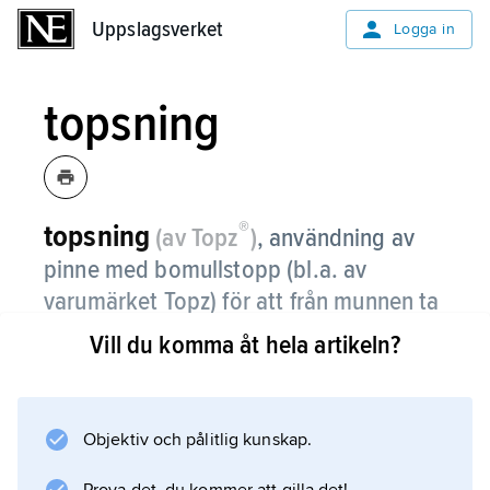
Uppslagsverket
Uppslagsverket
Logga in
topsning
®
topsning
(av Topz
)
,
användning av
pinne med bomullstopp (bl.a. av
varumärket Topz) för att från munnen ta
prov för DNA-undersökning, främst
Vill du komma åt hela artikeln?
inom kriminaltekniken (se
DNA-profil
).
Numera används provtagningspinnar försedda
Objektiv och pålitlig kunskap.
med en skumgummikudde, men termen
topsning och verbet