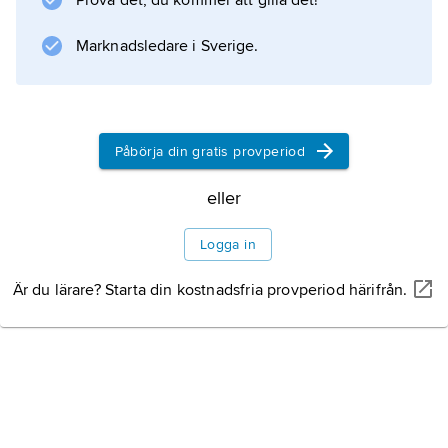
Prova det, du kommer att gilla det!
topsa
är fortfarande vanliga. Provet tas genom att
Marknadsledare i Sverige.
kudden får skrapa munslemhinnan (kindens
insida), varefter kudden doppas i saliven
under tungan.
Påbörja din gratis provperiod
eller
Information om artikeln
Logga in
Är du lärare? Starta din kostnadsfria provperiod härifrån.