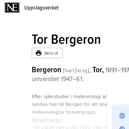
Uppslagsverket
Uppslagsverket
Tor Bergeron
Skriv ut
Bergeron
Tor,
,
1891–197
[bæʹrʃərɔŋ]
universitet 1947–61.
Efter självstudier i meteorologi anställd
sändes han till Bergen för att lära känna d
meteorologisk forskargrupp,
Bergenskolan
, till vilken han knöts 1922. Han hade redan