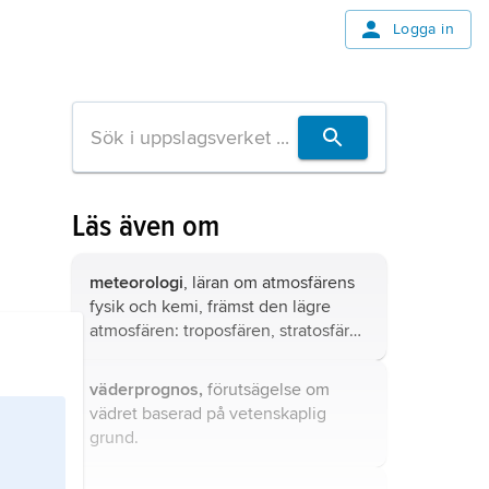
Logga in
Läs även om
meteorologi
, läran om atmosfärens
fysik och kemi, främst den lägre
atmosfären: troposfären, stratosfären
och mesosfären, dvs. upp till 70 à 80
km höjd.
väderprognos,
förutsägelse om
vädret baserad på vetenskaplig
grund.