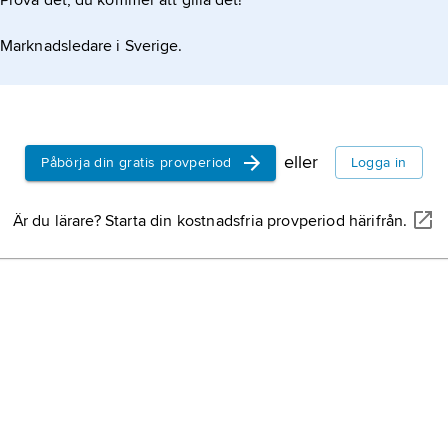
Prova det, du kommer att gilla det!
Marknadsledare i Sverige.
eller
Påbörja din gratis provperiod
Logga in
Är du lärare? Starta din kostnadsfria provperiod härifrån.