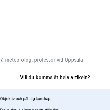
7, meteorolog, professor vid Uppsala
Vill du komma åt hela artikeln?
es han vid nuvarande SMHI 1919, och redan samma år
e nya idéer som där börjat utvecklas av en
Objektiv och pålitlig kunskap.
 fått grundidéerna till två av sina viktigare