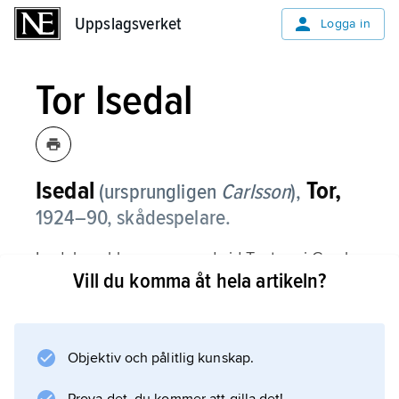
Uppslagsverket
Uppslagsverket
Logga in
Tor Isedal
Isedal
Tor,
(ursprungligen
Carlsson
),
1924–90, skådespelare.
Isedal var bl.a. engagerad vid Teatern i Gamla
Vill du komma åt hela artikeln?
stan och Stockholms stadsteater, medlem av
TV-ensemblen från 1959 samt medverkade i
ett 30-tal filmer 1952–88. Han fick till en
början ofta spela våldsman, t.ex. i Ingmar
Objektiv och pålitlig kunskap.
Bergmans ”Jungfrukällan” (1960), men hade i