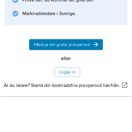
Prova det, du kommer att gilla det!
övrigt ett brett register från Mackie Kniven i
”Tolvskillingsoperan”
Marknadsledare i Sverige.
Information om artikeln
Påbörja din gratis provperiod
eller
Logga in
Är du lärare? Starta din kostnadsfria provperiod härifrån.