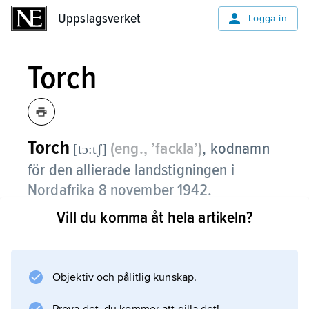
Uppslagsverket
Uppslagsverket
Logga in
Torch
Torch
(eng., ’fackla’)
,
kodnamn
[tɔ:tʃ]
för den allierade landstigningen i
Nordafrika 8 november 1942.
Vill du komma åt hela artikeln?
Information om artikeln
Objektiv och pålitlig kunskap.