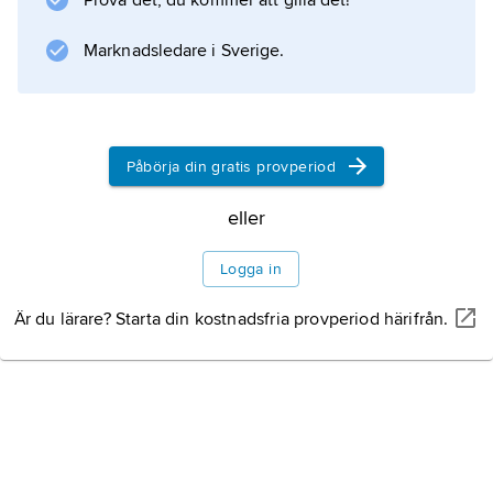
Prova det, du kommer att gilla det!
Marknadsledare i Sverige.
Påbörja din gratis provperiod
eller
Logga in
Är du lärare? Starta din kostnadsfria provperiod härifrån.