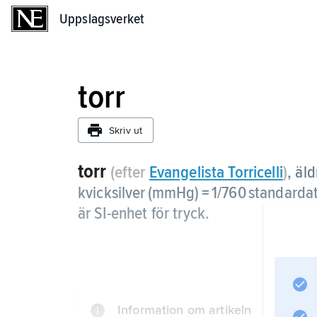
Uppslagsverket
Uppslagsverket
torr
Skriv ut
torr
(efter
Evangelista Torricelli
)
,
äld
kvicksilver (mmHg) = 1/760 standardat
är SI-enhet för tryck.
Information om artikeln