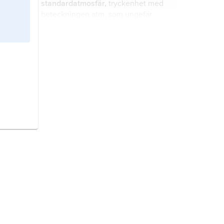
standardatmosfär,
tryckenhet med
beteckningen atm, som ungefär
motsvarar normalt lufttryck vid
havsytan. 1 atm = 760 torr = 760
mmHg = 101,325 kPa (kilopascal).
atmosfär
, äldre tryckenhet ungefär
motsvarande normalt lufttryck vid
havsytan.
p,
egentligen
p
, beteckning för
tryck
; SI-enhet pascal (Pa).
K,
egentligen
K
, beteckning för
tryckmodul; SI-enhet pascal (Pa). 1 Pa
2
= 1 N/m
.
tryck,
begrepp inom fysiken: den
kraft per area som verkar i en viss
punkt.