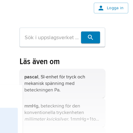
Logga in
Läs även om
pascal
, SI-enhet för
tryck
och
mekanisk spänning med
beteckningen Pa.
mmHg,
beteckning för den
konventionella tryckenheten
millimeter kvicksilver
. 1 mmHg = 1 torr
= 1/760 atm = 101 325/760 Pa ≈ 133,322
Pa (pascal).