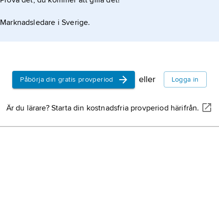
Prova det, du kommer att gilla det!
Marknadsledare i Sverige.
eller
Påbörja din gratis provperiod
Logga in
Är du lärare? Starta din kostnadsfria provperiod härifrån.