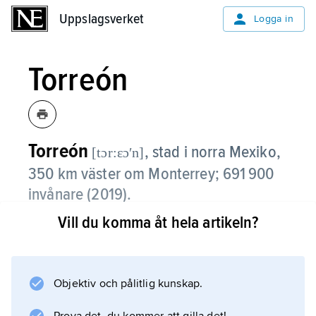
Uppslagsverket
Uppslagsverket
Logga in
Torreón
Torreón
,
stad i norra Mexiko,
[tɔr:ɛɔʹn]
350 km väster om Monterrey; 691 900
invånare (2019).
Vill du komma åt hela artikeln?
Torreón är en viktig industriort med
livsmedelsindustri, textilindustri, järn- och
stålverk samt kemisk industri. Staden är också
ett gruv- och jordbrukscentrum (bomull, vete
Objektiv och pålitlig kunskap.
och boskap), som utvecklats efter de