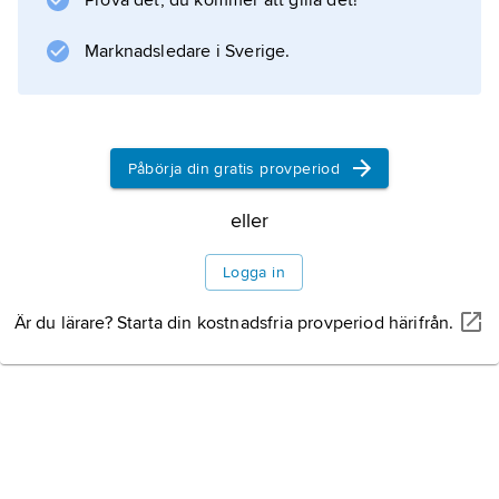
Prova det, du kommer att gilla det!
omfattande konstbevattningsprojekt som
startade 1936. Under 2000-talet har även
Marknadsledare i Sverige.
många så kallade
maquiladoras
vuxit fram. Dessa fabriker producerar
exportvaror för
Påbörja din gratis provperiod
eller
Information om artikeln
Logga in
Är du lärare? Starta din kostnadsfria provperiod härifrån.