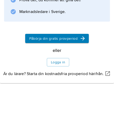
Prova det, du kommer att gilla det!
utnyttjas de flesta torrsavanner till extensiv
betesdrift.
Marknadsledare i Sverige.
Information om artikeln
Påbörja din gratis provperiod
eller
Logga in
Är du lärare? Starta din kostnadsfria provperiod härifrån.