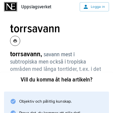
Uppslagsverket
Uppslagsverket
Logga in
torrsavann
torrsavann,
savann mest i
subtropiska men också i tropiska
områden med långa torrtider, t.ex. i det
inre av Brasilien.
Vill du komma åt hela artikeln?
I regel finns glest stående låga träd, avsevärd
gräsväxt under regntiden samt varierande
mängd risiga, ofta torniga buskar. Trots låg
Objektiv och pålitlig kunskap.
produktivitet och brist på dricksvatten