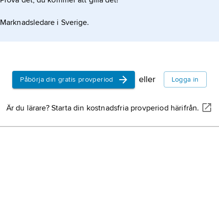
Prova det, du kommer att gilla det!
Äl
Marknadsledare i Sverige.
Sm
n
Mö
Sm
eller
Påbörja din gratis provperiod
Logga in
Sö
Sm
Är du lärare? Starta din kostnadsfria provperiod härifrån.
om
Tö
Vä
Hu
Sm
E