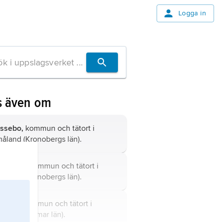
Logga in
s även om
ssebo,
kommun och tätort i
åland (Kronobergs län).
rkaryd,
kommun och tätort i
åland (Kronobergs län).
ögsby
, kommun och tätort i
åland (Kalmar län).