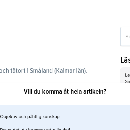
Lä
h tätort i Småland (Kalmar län).
Le
Sm
mmunen med samma namn.
Vill du komma åt hela artikeln?
Ma
Sm
Objektiv och pålitlig kunskap.
H
Sm