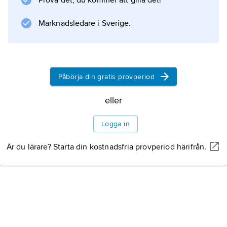
Prova det, du kommer att gilla det!
Marknadsledare i Sverige.
Påbörja din gratis provperiod
eller
Logga in
Är du lärare? Starta din kostnadsfria provperiod härifrån.