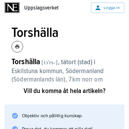
Uppslagsverket
Uppslagsverket
Logga in
Torshälla
Torshälla
, tätort (stad) i
[tɔʹrs-]
Eskilstuna kommun, Södermanland
(Södermanlands län), 7 km norr om
Eskilstuna; 9 167 invånare (2024).
Vill du komma åt hela artikeln?
Torshälla, som ligger vid Mälaren, är en ort
med köpmannatraditioner från medeltiden.
Metallförädling dominerar näringslivet.
Objektiv och pålitlig kunskap.
Pendling till Eskilstuna förekommer.