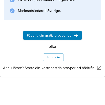
Prova det, du kommer att gilla det!
Bebyggelse
Marknadsledare i Sverige.
Historia
Påbörja din gratis provperiod
Litteraturanvisning
eller
Logga in
Är du lärare? Starta din kostnadsfria provperiod härifrån.
Information om artikeln