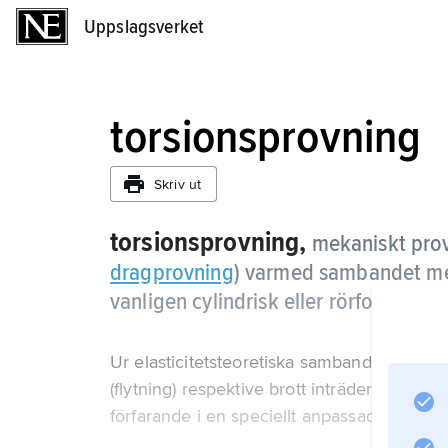
Uppslagsverket
Uppslagsverket
torsionsprovning
Skriv ut
torsionsprovning,
mekaniskt pro
dragprovning
) varmed sambandet me
vanligen cylindrisk eller rörformad p
Ur elasticitetsteoretiska samband beräknas 
(flytning) respektive brott inträder. Provnin
förfarande i en speciellt anpassad provnin