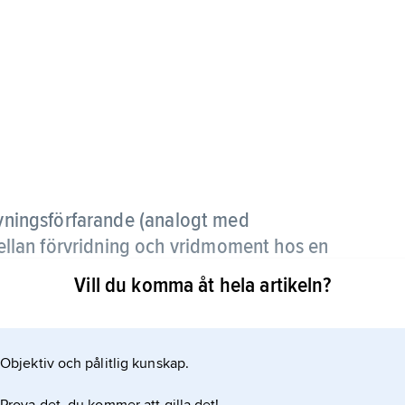
vningsförfarande (analogt med
llan förvridning och vridmoment hos en
rovstav bestäms.
Vill du komma åt hela artikeln?
de nominella skjuvspänningar vid vilka olinjäritet
gen utförs i allmänhet enligt ett standardiserat
Objektiv och pålitlig kunskap.
gsmaskin.