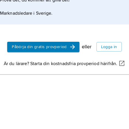
Prova det, du kommer att gilla det!
Marknadsledare i Sverige.
eller
Påbörja din gratis provperiod
Logga in
Är du lärare? Starta din kostnadsfria provperiod härifrån.