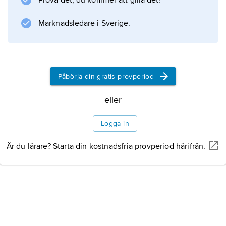
Prova det, du kommer att gilla det!
ljusare kanter. Bruna fruktkroppar, apothecier,
är ganska vanliga och
Marknadsledare i Sverige.
Information om artikeln
Påbörja din gratis provperiod
eller
Logga in
Är du lärare? Starta din kostnadsfria provperiod härifrån.