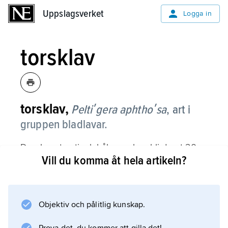
Uppslagsverket
Uppslagsverket
Logga in
torsklav
torsklav,
Peltiʹgera aphthoʹsa
,
art i
gruppen bladlavar.
Den har stor, tjock bål, som kan bli drygt 20
Vill du komma åt hela artikeln?
cm i diameter. Bålen har breda, runda lober.
Ovansidan är grön och har små, bruna,
vårtlika bildningar, cephalodier, som innehåller
cyanobakterier, medan bålen i övrigt
Objektiv och pålitlig kunskap.
innehåller grönalger. Undersidan är mörk med