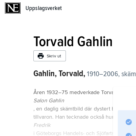
Uppslagsverket
Uppslagsverket
Torvald Gahlin
Skriv ut
Gahlin, Torvald,
1910–2006, skämt
Åren 1932–75 medverkade Torvald Gahlin
Salon Gahlin
, en daglig skämtbild där dystert blickande 
tillvaron. Han tecknade också humorserie
Fredrik
i Göteborgs Handels- och Sjöfartstidning 