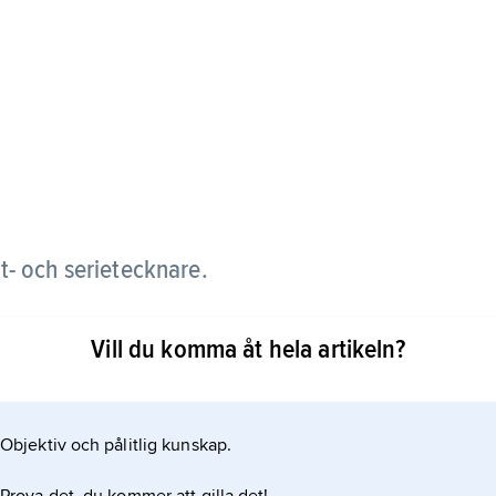
- och serietecknare.
 i Dagens Nyheter med
Vill du komma åt hela artikeln?
gubbar på ett ofta aforistiskt vis uttalade sig om
n
Objektiv och pålitlig kunskap.
1934–73.