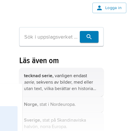
Logga in
Läs även om
tecknad serie,
vanligen endast
serie
, sekvens av bilder, med eller
utan text, vilka berättar en historia
eller på annat sätt står i ett
tidsförhållande till varandra; termen
Norge,
stat i Nordeuropa.
används även som benämning på en
fortlöpande serietitel.
Sverige,
stat på Skandinaviska
halvön, norra Europa.