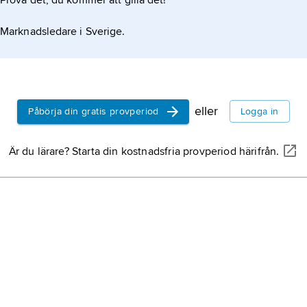
Prova det, du kommer att gilla det!
Marknadsledare i Sverige.
eller
Påbörja din gratis provperiod
Logga in
Är du lärare? Starta din kostnadsfria provperiod härifrån.