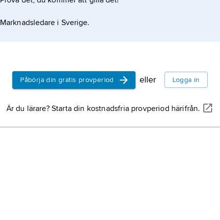
Prova det, du kommer att gilla det!
Marknadsledare i Sverige.
eller
Påbörja din gratis provperiod
Logga in
Är du lärare? Starta din kostnadsfria provperiod härifrån.