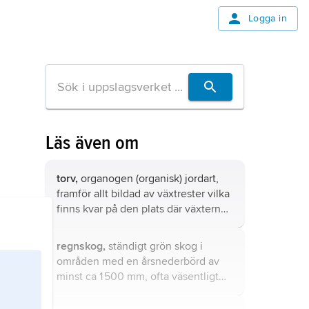
Logga in
Läs även om
torv,
organogen (organisk) jordart,
framför allt bildad av växtrester vilka
finns kvar på den plats där växterna
en gång levt.
regnskog,
ständigt grön skog i
områden med en årsnederbörd av
minst ca 1 500 mm, ofta väsentligt
mer, fördelad över minst 9–10 av
årets månader.