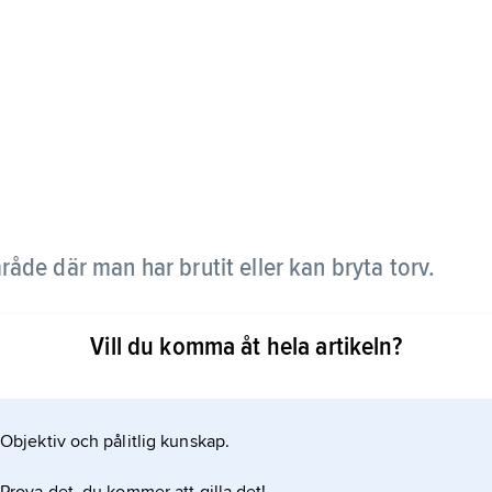
åde där man har brutit eller kan bryta torv.
ing vara en torvmark, en mosse, ett kärr eller en
Vill du komma åt hela artikeln?
tersom man kan bryta bränntorv även i t.ex.
 och på ljunghedar. Beträffande torvtäkt, se
Objektiv och pålitlig kunskap.