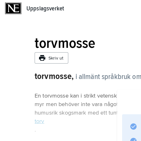
Uppslagsverket
Uppslagsverket
torvmosse
Skriv ut
torvmosse,
i allmänt språkbruk omr
En torvmosse kan i strikt vetenskaplig men
myr men behöver inte vara något därav, ef
humusrik skogsmark med ett tunt torvtäcke
torv
.