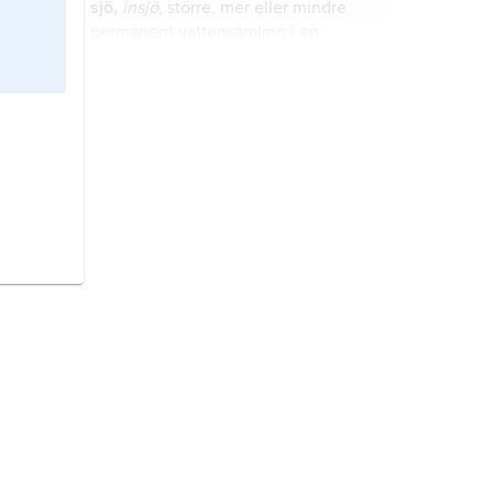
sjö,
insjö
, större, mer eller mindre
permanent vattensamling i en
naturlig sänka i jordytan.
försurning,
ökande halt av vätejoner
(protoner) i mark eller vatten.
geografi
betecknar dels ett allmänt
kunskapsområde, dels en
vetenskaplig disciplin.
folkrätt
, juridisk term som betecknar
en rättsordning mellan folken till
skillnad från den inomstatliga rätten,
som gäller för en stats medborgare.
frukt,
utvecklat fruktämne
innehållande ett eller flera frön.