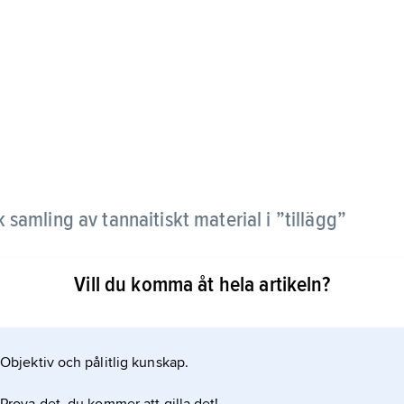
k samling av tannaitiskt material i ”tillägg”
Vill du komma åt hela artikeln?
00-talen e.Kr. och ordnad efter ungefär samma
er omfattande, trots att några Mishnatraktater
a grad på arameiska, med många grekiska lånord.
Objektiv och pålitlig kunskap.