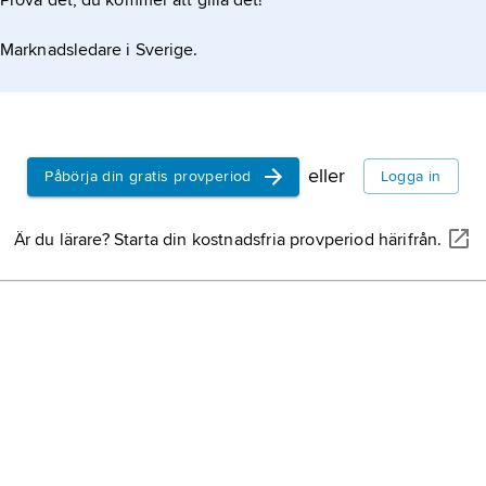
Prova det, du kommer att gilla det!
Marknadsledare i Sverige.
eller
Påbörja din gratis provperiod
Logga in
Är du lärare? Starta din kostnadsfria provperiod härifrån.