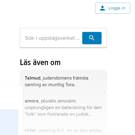
Logga in
Läs även om
Talmud
, judendomens främsta
samling av muntlig
Tora
.
amora
, pluralis
amoraim
,
ursprungligen en beteckning för den
”tolk” som förklarade en judisk
rabbins undervisning för eleverna;
senare en teknisk term för de
Hillel,
omkring Kr.f., en av den antika
rabbiner (försvenskad plural