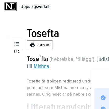
Uppslagsverket
Uppslagsverket
Tosefta
Skriv ut
1
/
2
Toseʹfta
(hebreiska, ’tillägg’)
,
judis
till
Mishna
.
Tosefta är troligen redigerad under 200–4
principer som Mishna men ca fyra gånger m
saknas. Originalet är på hebreiska, i ring
Litteraturanvisning