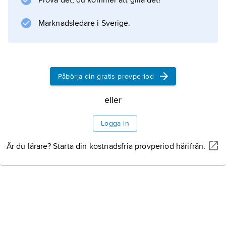
Prova det, du kommer att gilla det!
Information om artikeln
Marknadsledare i Sverige.
Påbörja din gratis provperiod
eller
Logga in
Är du lärare? Starta din kostnadsfria provperiod härifrån.