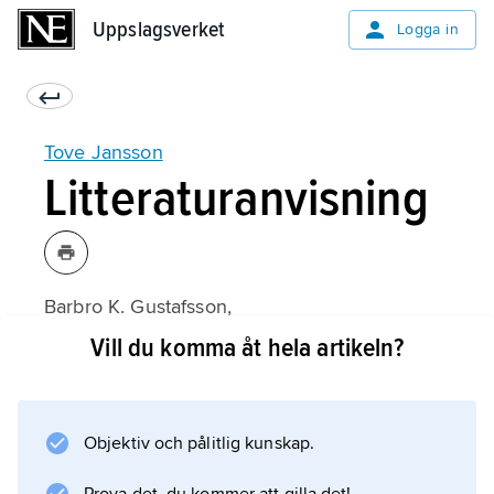
Uppslagsverket
Uppslagsverket
Logga in
Tove Jansson
Litteraturanvisning
Barbro K. Gustafsson,
Stenåker och ängsmark: Erotiska motiv och
Vill du komma åt hela artikeln?
homosexuella skildringar i Tove Janssons
senare litteratur
(1992);
Objektiv och pålitlig kunskap.