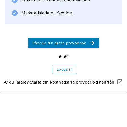
Prova det, du kommer att gilla det!
födan utgörs av bl.a. fåglar och mindre
däggdjur.
Marknadsledare i Sverige.
Information om artikeln
Påbörja din gratis provperiod
eller
Logga in
Är du lärare? Starta din kostnadsfria provperiod härifrån.