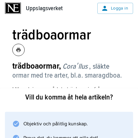
Uppslagsverket
Uppslagsverket
Logga in
trädboaormar
trädboaormar,
Coraʹllus
, släkte
ormar med tre arter, bl.a. smaragdboa.
Utbredningsområdet sträcker sig från
Vill du komma åt hela artikeln?
Nicaragua till Brasilien. De kan bli drygt 2 m
långa och har långsmal kropp som är
tillplattad från sidorna. Huvudet är trekantigt
och väl avsatt från kroppen; tänderna är stora.
Objektiv och pålitlig kunskap.
Trädboaormar är utpräglat trädlevande, och