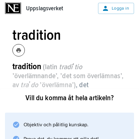
Uppslagsverket
Uppslagsverket
Logga in
tradition
tradition
(latin
tradiʹtio
’överlämnande’, ’det som överlämnas’,
av
traʹdo
’överlämna’)
,
det
mångdimensionella sociala arv som
Vill du komma åt hela artikeln?
överlämnas från släkte till släkte.
Det kan uppdelas i inre tradition (synsätt,
värderingar, tro, ideal etc.) och yttre tradition:
Objektiv och pålitlig kunskap.
manifestationer som verbal tradition (ord,