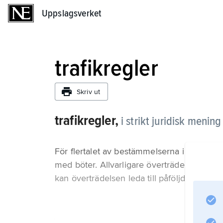
Uppslagsverket
Uppslagsverket
trafikregler
Skriv ut
trafikregler,
i strikt juridisk meni
För flertalet av bestämmelserna i trafikföro
med böter. Allvarligare överträdelser faller
kan överträdelsen leda till påföljder som i