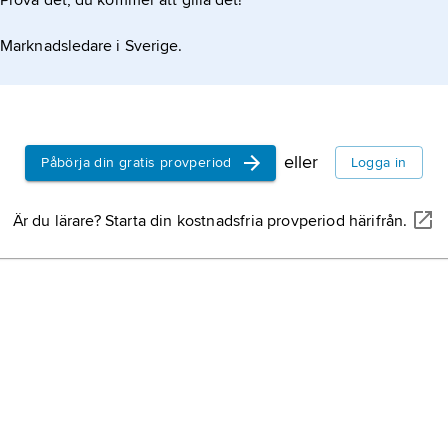
Prova det, du kommer att gilla det!
Marknadsledare i Sverige.
eller
Påbörja din gratis provperiod
Logga in
Är du lärare? Starta din kostnadsfria provperiod härifrån.