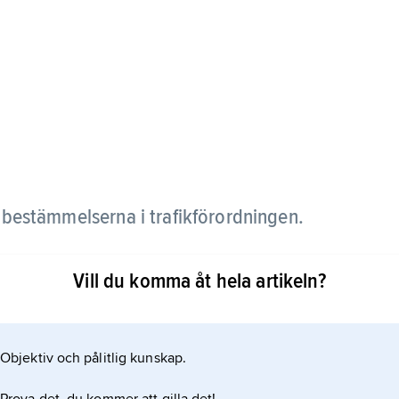
ng bestämmelserna i trafikförordningen.
rdningen gäller att förseelser mot reglerna straffas
Vill du komma åt hela artikeln?
 dock under lagen om straff för vissa trafikbrott. Då
ndraget körkort och fängelse.
Objektiv och pålitlig kunskap.