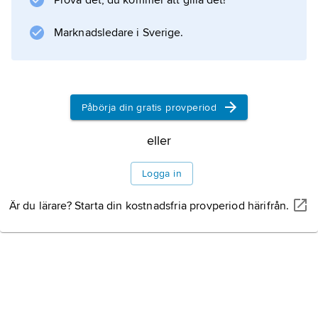
Prova det, du kommer att gilla det!
Information om artikeln
Marknadsledare i Sverige.
Påbörja din gratis provperiod
eller
Logga in
Är du lärare? Starta din kostnadsfria provperiod härifrån.