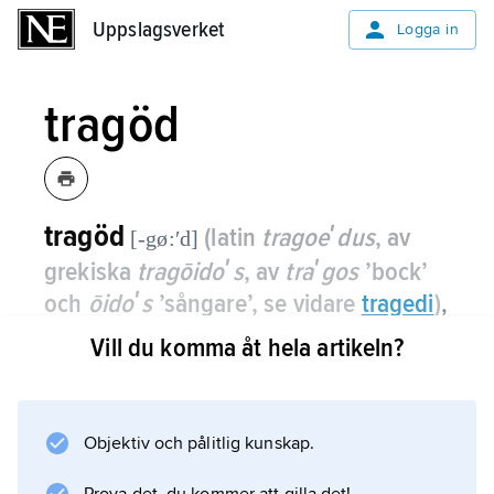
Uppslagsverket
Uppslagsverket
Logga in
tragöd
tragöd
(latin
tragoeʹdus
, av
[-gø:ʹd]
grekiska
tragōidoʹs
, av
traʹgos
’bock’
och
ōidoʹs
’sångare’, se vidare
tragedi
)
,
benämning på tragediförfattare, använd
Vill du komma åt hela artikeln?
framför allt om antikens dramatiker.
Objektiv och pålitlig kunskap.