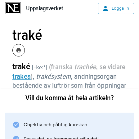
Uppslagsverket
Uppslagsverket
Logga in
traké
traké
(franska
trachée
, se vidare
[-ke:ʹ]
trakea
)
,
trakésystem
,
andningsorgan
bestående av luftrör som från öppningar
(spirakler, andningshål, stigman) på
Vill du komma åt hela artikeln?
kroppsytan leder in i kroppen och
förgrenar sig till de inre organen.
Objektiv och pålitlig kunskap.
Trakéer finns hos klomaskar, insekter samt
vissa mångfotingar och vissa spindeldjur.