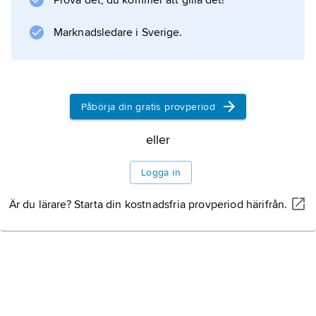
Prova det, du kommer att gilla det!
Marknadsledare i Sverige.
Information om artikeln
Påbörja din gratis provperiod
eller
Logga in
Är du lärare? Starta din kostnadsfria provperiod härifrån.