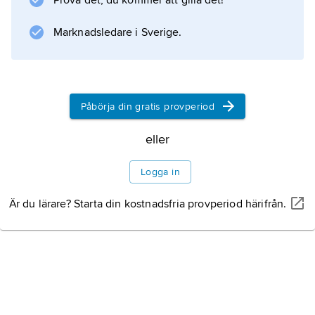
Prova det, du kommer att gilla det!
Marknadsledare i Sverige.
Påbörja din gratis provperiod
eller
Logga in
Är du lärare? Starta din kostnadsfria provperiod härifrån.