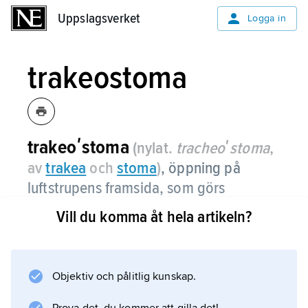
Uppslagsverket
Uppslagsverket
Logga in
trakeostoma
trakeoʹstoma
(nylat.
tracheoʹstoma
,
av
trakea
och
stoma
)
, öppning på
luftstrupens framsida, som görs
kirurgiskt vid
trakeotomi
.
Vill du komma åt hela artikeln?
Objektiv och pålitlig kunskap.
Information om artikeln