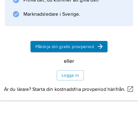
Prova det, du kommer att gilla det!
Marknadsledare i Sverige.
Information om artikeln
Påbörja din gratis provperiod
eller
Logga in
Är du lärare? Starta din kostnadsfria provperiod härifrån.