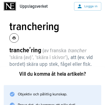
Uppslagsverket
Uppslagsverket
Logga in
tranchering
trancheʹring
(av franska
trancher
’skära (av)’, ’skära i skivor’)
,
att (ev. vid
bordet) skära upp stek, fågel eller fisk.
Vill du komma åt hela artikeln?
Tranchering på ett korrekt sätt var i äldre tid
en viktig kunskap för män inom högre
samhällsklasser. Från 1600-talet till 1800-talets
mitt gavs det ut många ”trancherböcker” med
Objektiv och pålitlig kunskap.
instruktiva träsnitt.