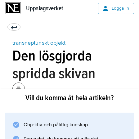
Uppslagsverket
Uppslagsverket
Logga in
transneptunskt objekt
Den lösgjorda
spridda skivan
Vill du komma åt hela artikeln?
En handfull kända objekt kretsar kring solen
på ständigt mycket höga avstånd som gör att
de i dag saknar kontakt med planeternas
Objektiv och pålitlig kunskap.
region. Eftersom sådana objekt inte kan ha
bildats i sina nuvarande banor och måste de