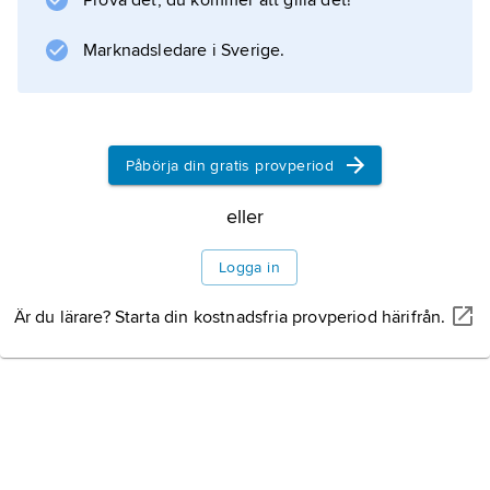
Prova det, du kommer att gilla det!
tidigt i solsystemets historia ha lösgjorts från
Marknadsledare i Sverige.
denna. Detta har sannolikt skett genom
Information om artikeln
Påbörja din gratis provperiod
eller
Logga in
Är du lärare? Starta din kostnadsfria provperiod härifrån.