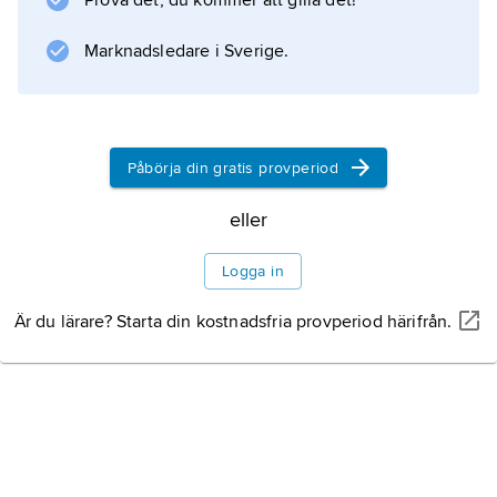
Prova det, du kommer att gilla det!
och har cirka 2 000 anställda (2026) på 12
platser i landet, främst i Norrköping
Marknadsledare i Sverige.
(huvudkontor), Borlänge och Örebro.
Påbörja din gratis provperiod
Information om artikeln
eller
Logga in
Är du lärare? Starta din kostnadsfria provperiod härifrån.