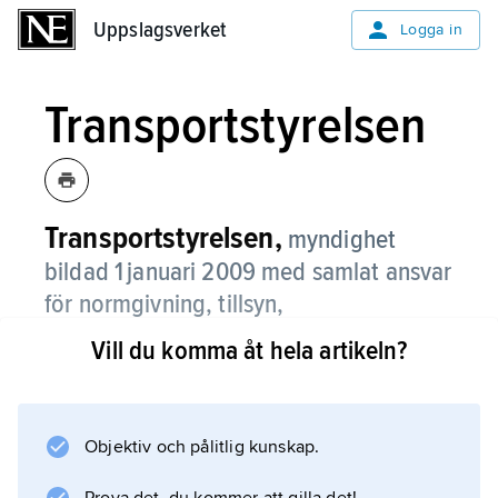
Uppslagsverket
Uppslagsverket
Logga in
Transportstyrelsen
Transportstyrelsen,
myndighet
bildad 1 januari 2009 med samlat ansvar
för normgivning, tillsyn,
tillståndsgivning och registerhållning för
Vill du komma åt hela artikeln?
alla trafikslag.
Transportstyrelsen har även hand om trängsel-
och fordonsskatter. Myndigheten lyder under
Objektiv och pålitlig kunskap.
L
andsbygds- och infrastruktur­­departementet