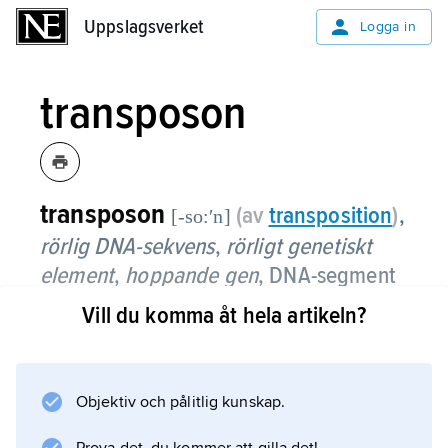
Uppslagsverket
Uppslagsverket
Logga in
transposon
transposon
(av
transposition
)
,
[-so:ʹn]
rörlig DNA-sekvens
,
rörligt genetiskt
element
,
hoppande gen
,
DNA-segment
med förmåga att förflytta sig till nya
Vill du komma åt hela artikeln?
platser i arvsmassan, till en annan plats i
samma kromosom eller till en annan
kromosom.
Objektiv och pålitlig kunskap.
Transposoner delas in i tre typer: klass I, klass