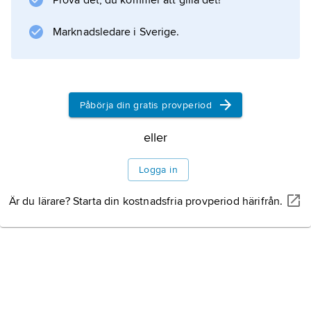
Prova det, du kommer att gilla det!
II och klass III.
Marknadsledare i Sverige.
Information om artikeln
Påbörja din gratis provperiod
eller
Logga in
Är du lärare? Starta din kostnadsfria provperiod härifrån.