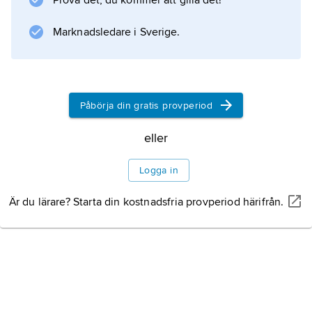
Prova det, du kommer att gilla det!
övre biflödena.
Marknadsledare i Sverige.
Information om artikeln
Påbörja din gratis provperiod
eller
Logga in
Är du lärare? Starta din kostnadsfria provperiod härifrån.