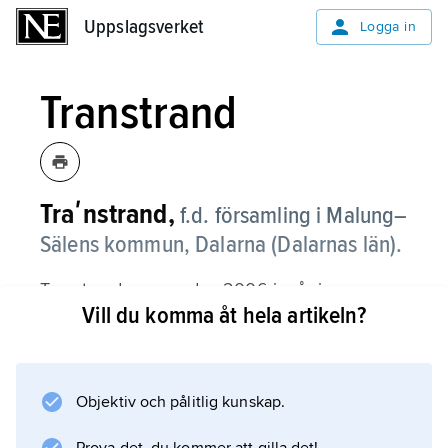
Uppslagsverket
Uppslagsverket
Logga in
Transtrand
Traʹnstrand,
f.d. församling i Malung–
Sälens kommun, Dalarna (Dalarnas län).
Transtrand, som sedan 2006 ingår i
Vill du komma åt hela artikeln?
Lima–Transtrands
församling, består av en trång, nedskuren
dalbygd längs övre Västerdalälven, omgiven
av höglänt, myrrik skogsmark med kalfjäll i
Objektiv och pålitlig kunskap.
väster, samt spridd strandbebyggelse längs de