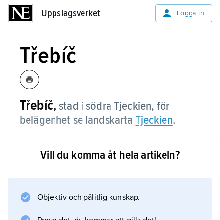
Uppslagsverket
Uppslagsverket
Logga in
Třebíč
Třebíč,
stad i södra Tjeckien, för
belägenhet se landskarta
Tjeckien
.
Vill du komma åt hela artikeln?
Information om artikeln
Objektiv och pålitlig kunskap.