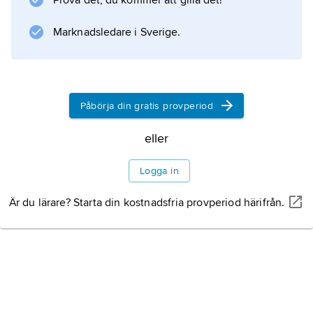
Prova det, du kommer att gilla det!
Marknadsledare i Sverige.
Påbörja din gratis provperiod
eller
Logga in
Är du lärare? Starta din kostnadsfria provperiod härifrån.