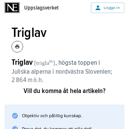
Uppslagsverket
Uppslagsverket
Logga in
Triglav
Triglav
u
,
högsta toppen i
[trigla
ʹ]
Juliska alperna i nordvästra Slovenien;
2 864 m ö.h.
Vill du komma åt hela artikeln?
Triglav, som omges av en nationalpark med
sjöar och små glaciärer, är Sloveniens högsta
topp.
Objektiv och pålitlig kunskap.