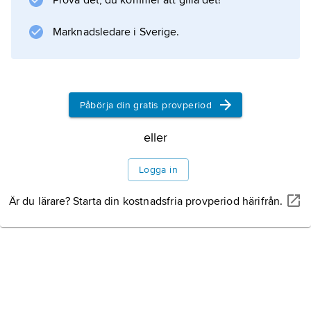
Prova det, du kommer att gilla det!
Information om artikeln
Marknadsledare i Sverige.
Påbörja din gratis provperiod
eller
Logga in
Är du lärare? Starta din kostnadsfria provperiod härifrån.