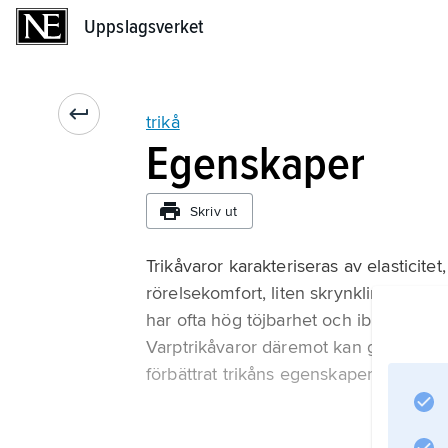
Uppslagsverket
Uppslagsverket
trikå
Egenskaper
Skriv ut
Trikåvaror karakteriseras av elasticite
rörelsekomfort, liten skrynklingsbenäg
har ofta hög töjbarhet och ibland dåli
Varptrikåvaror däremot kan göras både
förbättrat trikåns egenskaper och sän