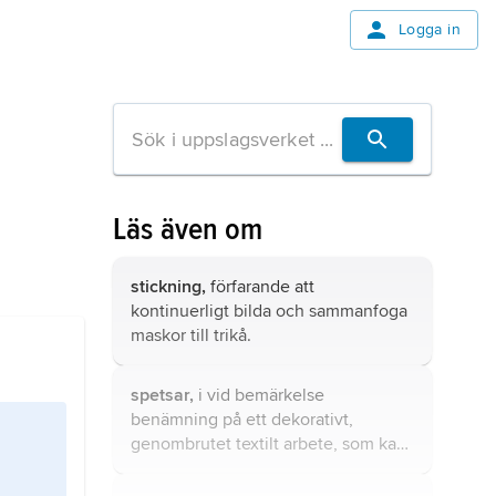
Logga in
Läs även om
stickning,
förfarande att
kontinuerligt bilda och sammanfoga
maskor till trikå.
spetsar,
i vid bemärkelse
benämning på ett dekorativt,
genombrutet textilt arbete, som kan
vara flätat, knutet, språngat, sytt,
knypplat, vävt, stickat eller virkat.