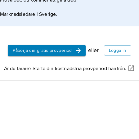
Prova det, du kommer att gilla det!
Marknadsledare i Sverige.
eller
Påbörja din gratis provperiod
Logga in
Är du lärare? Starta din kostnadsfria provperiod härifrån.