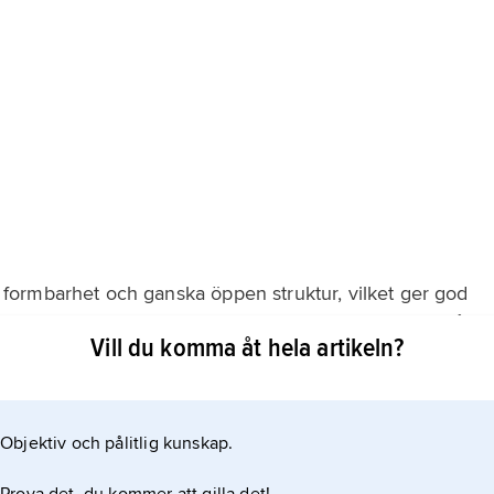
t, formbarhet och ganska öppen struktur, vilket ger god
enhet och hög luftgenomsläpplighet. Särskilt väfttrikå
Vill du komma åt hela artikeln?
g dimensionsstabilitet vid tvätt och användning.
 starka och stabila. Användning av syntetfibrer har
kt kostnaden
Objektiv och pålitlig kunskap.