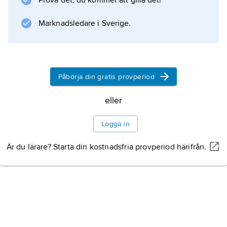
Prova det, du kommer att gilla det!
Information om artikeln
Marknadsledare i Sverige.
Påbörja din gratis provperiod
eller
Logga in
Är du lärare? Starta din kostnadsfria provperiod härifrån.