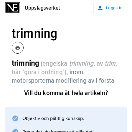
Uppslagsverket
Uppslagsverket
Logga in
trimning
trimning
(engelska
trimming
, av
trim
,
här ’göra i ordning’)
,
inom
motorsporterna modifiering av i första
hand motorn, så att prestanda
Vill du komma åt hela artikeln?
optimeras inom de ramar som angivits i
reglerna.
Objektiv och pålitlig kunskap.