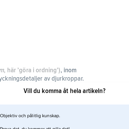
im
, här ’göra i ordning’)
,
inom
yckningsdetaljer av djurkroppar.
Vill du komma åt hela artikeln?
 helt eller delvis bort, så att köttet får ett
g av kött utförs manuellt och kräver stor
Objektiv och pålitlig kunskap.