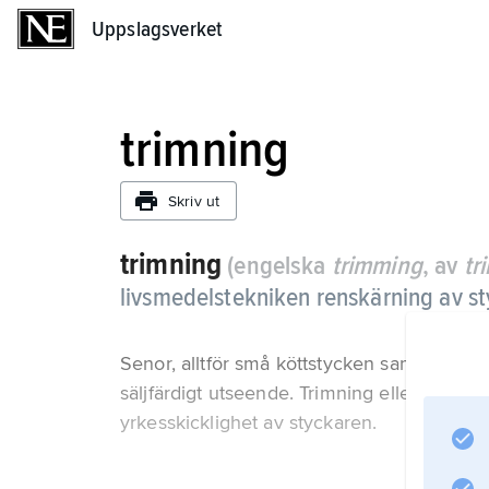
Uppslagsverket
Uppslagsverket
trimning
Skriv ut
trimning
(engelska
trimming
, av
tr
livsmedelstekniken renskärning av st
Senor, alltför små köttstycken samt ben skärs
säljfärdigt utseende. Trimning eller putsnin
yrkesskicklighet av styckaren.