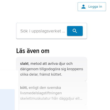
Logga in
Läs även om
slakt
, metod att avliva djur och
därigenom tillgodogöra sig kroppens
olika delar, främst köttet.
kött,
enligt den svenska
livsmedelslagstiftningen
skelettmuskulatur från däggdjur eller
fågel med naturligt förenad fett- och
bindväv och från vilken större senor