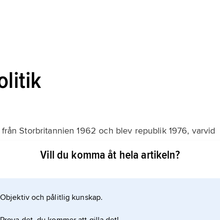
litik
 från Storbritannien 1962 och blev republik 1976, varvid
tes med en
Vill du komma åt hela artikeln?
 valkollegium från Trinidad och Tobagos
Mae Weekes (född 1958) första kvinna att inneha
023 av Christine
Objektiv och pålitlig kunskap.