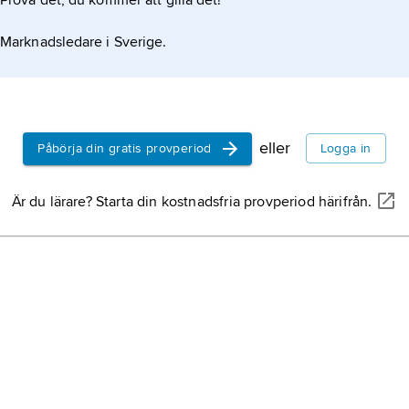
Prova det, du kommer att gilla det!
Marknadsledare i Sverige.
eller
Påbörja din gratis provperiod
Logga in
Är du lärare? Starta din kostnadsfria provperiod härifrån.