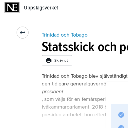
Uppslagsverket
Uppslagsverket
Trinidad och Tobago
Statsskick och po
Skriv ut
Trinidad och Tobago blev självständigt
den tidigare generalguvernören ersat
president
, som väljs för en femårsperiod av ett
tvåkammarparlament. 2018 blev Paula-
presidentämbetet; hon efterträddes 2