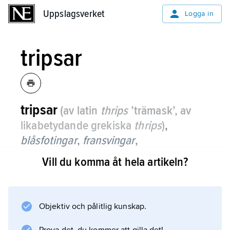
Uppslagsverket
Uppslagsverket
Logga in
tripsar
tripsar
(av latin
thrips
’trämask’, av
likabetydande grekiska
thrips
)
,
blåsfotingar
,
fransvingar
,
Thysanoʹptera
,
ordning insekter som
Vill du komma åt hela artikeln?
har världsvid utbredning och omfattar
ca 4 500 arter, varav 100 i Sverige.
Objektiv och pålitlig kunskap.
De är långsmala, 0,5–15 mm långa (svenska
arter högst 3 mm) och gula–mörkbruna och