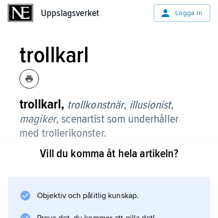
Uppslagsverket
Uppslagsverket
Logga in
trollkarl
trollkarl,
trollkonstnär
,
illusionist
,
magiker
, scenartist som underhåller
med trollerikonster.
Vill du komma åt hela artikeln?
Se
trolleri
.
Objektiv och pålitlig kunskap.