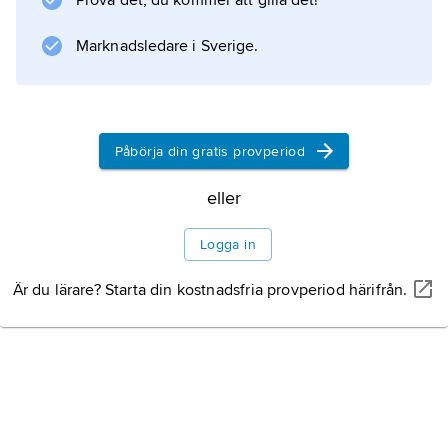
Prova det, du kommer att gilla det!
Information om artikeln
Marknadsledare i Sverige.
Påbörja din gratis provperiod
eller
Logga in
Är du lärare? Starta din kostnadsfria provperiod härifrån.