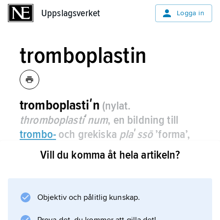
Uppslagsverket
Uppslagsverket
Logga in
tromboplastin
tromboplastiʹn
(nylat.
thromboplastiʹnum
, en bildning till
trombo
-
och grekiska
plaʹssō
’forma’,
’dana’)
, annat namn på
Vill du komma åt hela artikeln?
koagulationsfaktorn
vävnadsfaktor
.
Objektiv och pålitlig kunskap.