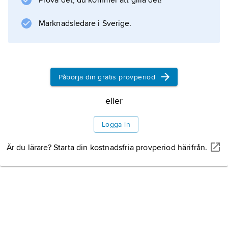
Prova det, du kommer att gilla det!
Information om artikeln
Marknadsledare i Sverige.
Påbörja din gratis provperiod
eller
Logga in
Är du lärare? Starta din kostnadsfria provperiod härifrån.