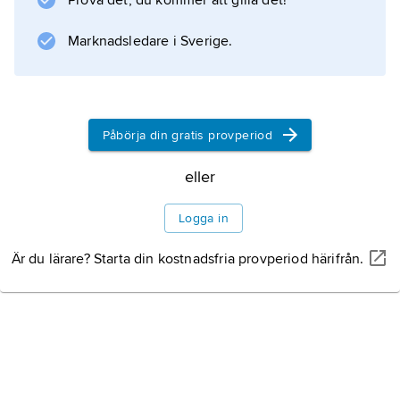
Prova det, du kommer att gilla det!
Marknadsledare i Sverige.
Påbörja din gratis provperiod
eller
Logga in
Är du lärare? Starta din kostnadsfria provperiod härifrån.