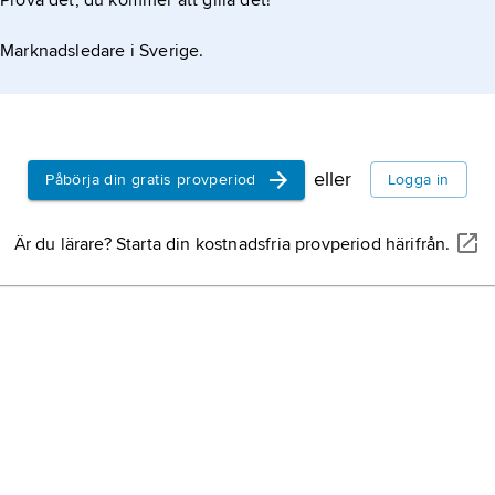
Prova det, du kommer att gilla det!
Marknadsledare i Sverige.
eller
Påbörja din gratis provperiod
Logga in
Är du lärare? Starta din kostnadsfria provperiod härifrån.