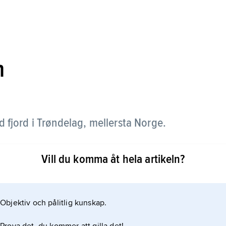
n
d fjord i Trøndelag, mellersta Norge.
 landet från Norska havet och utgör en naturlig
Vill du komma åt hela artikeln?
ondheimsfjorden mynnar Nidelva och Gaula. Dess
m.
Objektiv och pålitlig kunskap.