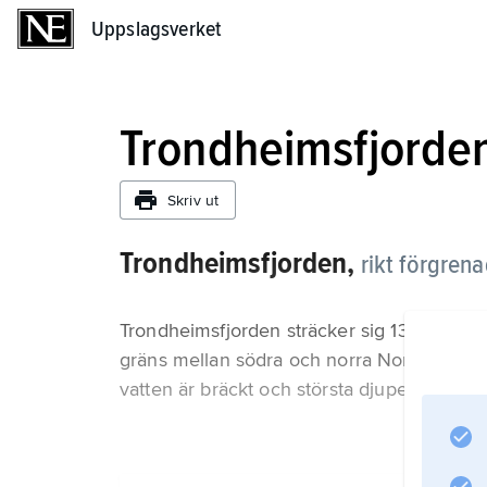
Uppslagsverket
Uppslagsverket
Trondheimsfjorde
Skriv ut
Trondheimsfjorden,
rikt förgrena
Trondheimsfjorden sträcker sig 130 km in i
gräns mellan södra och norra Norge. I Tr
vatten är bräckt och största djupet är 578 