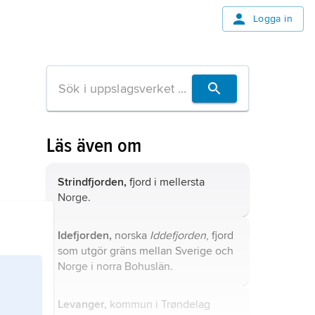
Logga in
Läs även om
Strindfjorden,
fjord i mellersta
Norge.
Idefjorden,
norska
Iddefjorden
, fjord
som utgör gräns mellan Sverige och
Norge i norra Bohuslän.
Levanger,
kommun i Trøndelag