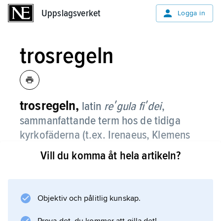
Uppslagsverket
Uppslagsverket
Logga in
trosregeln
trosregeln,
latin
reʹgula fiʹdei
,
sammanfattande term hos de tidiga
kyrkofäderna (t.ex. Irenaeus, Klemens
av Alexandria och Tertullianus) för den
Vill du komma åt hela artikeln?
bibliska uppenbarelsen med
huvudpunkterna skapelse, frälsning och
slutdom (med de dödas uppståndelse).
Objektiv och pålitlig kunskap.
Irenaeus talar med samma innebörd om