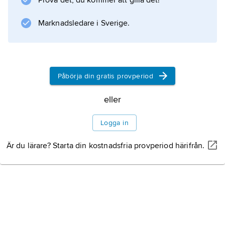
Prova det, du kommer att gilla det!
sanningens regel (
regula veritatis
Marknadsledare i Sverige.
, ’trons verklighet’), i motsats till gnostikernas
fria fantasier. Trosregeln har betraktats som
tolkningsnorm vid läroframställning eller vid
avvisande av irrläror. Den är ingen fixerad
Påbörja din gratis provperiod
formel men beskrivs ofta med ord som erinrar
eller
om Apostoliska trosbekännelsen.
Logga in
Är du lärare? Starta din kostnadsfria provperiod härifrån.
Information om artikeln