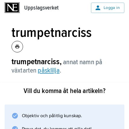
Uppslagsverket
Uppslagsverket
Logga in
trumpetnarciss
trumpetnarciss,
annat namn på
växtarten
påsklilja
.
Vill du komma åt hela artikeln?
Information om artikeln
Objektiv och pålitlig kunskap.