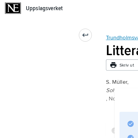
Uppslagsverket
Uppslagsverket
Trundholmsv
Litte
Skriv ut
S. Müller,
Solvognen f
, Nordiske Fo
Infor