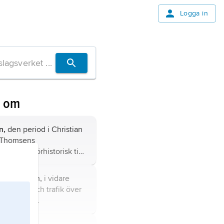
Logga in
n om
n,
den period i
Christian
 Thomsens
system
för förhistorisk tid
var råmaterialet för
h vapen.
rbindelsen,
i vidare
transport och trafik över
se
Öresund
rbindelser).