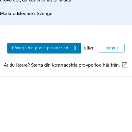
Prova det, du kommer att gilla det!
guldsmeds
benämning 
Marknadsledare i Sverige.
ädla metall
emalj i syf
varelser, f
Danmark,
s
Europa,
jor
eller
Påbörja din gratis provperiod
Logga in
efter Ocean
kontinente
Är du lärare? Starta din kostnadsfria provperiod härifrån.
Norge,
stat
Finland,
sta
Kina,
stat i