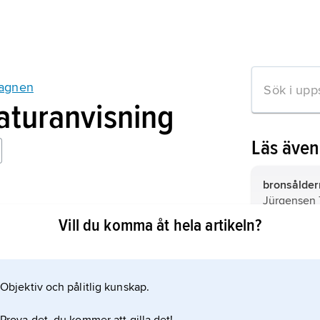
agnen
raturanvisning
Läs äve
bronsålder
Jürgensen
ra Trundholm
treperiods
Vill du komma åt hela artikeln?
rtidsminder 1:6 (1903).
då bronsen 
redskap oc
Öresundsfö
mening all 
Öresund; 
Objektiv och pålitlig kunskap.
mation om artikeln
(Öresundsfö