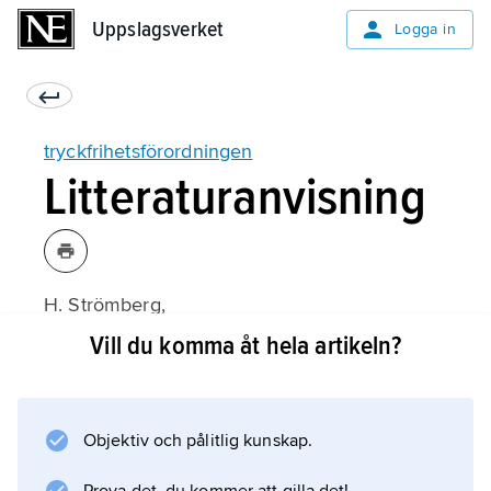
Uppslagsverket
Uppslagsverket
Logga in
tryckfrihetsförordningen
Litteraturanvisning
H. Strömberg,
Tryckfrihetsrätt och annan yttrandefrihetsrätt
Vill du komma åt hela artikeln?
(14:e upplagan 2003).
Objektiv och pålitlig kunskap.
Information om artikeln