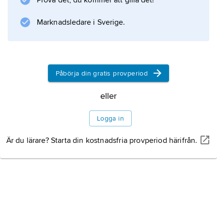
Prova det, du kommer att gilla det!
Marknadsledare i Sverige.
Påbörja din gratis provperiod
eller
Logga in
Är du lärare? Starta din kostnadsfria provperiod härifrån.