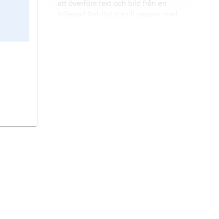
att överföra text och bild från en
infärgad förhöjd yta till papper med
hjälp av trycket från en press.
bok,
enligt tidigare definition en
samling blad eller ark, vanligen med
text, som hophäftats längs ena
sidan.
frimärke
, frankotecken som utges av
Posten och används för att erlägga
befordringsavgift för försändelser
eller avgifter för andra postala
tjänster.
Norge,
stat i Nordeuropa.