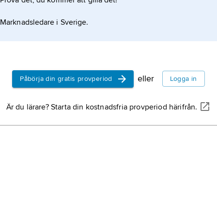
Prova det, du kommer att gilla det!
Marknadsledare i Sverige.
eller
Påbörja din gratis provperiod
Logga in
Är du lärare? Starta din kostnadsfria provperiod härifrån.