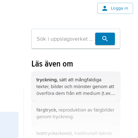
Logga in
Läs även om
tryckning,
sätt att mångfaldiga
texter, bilder och mönster genom att
överföra dem från ett medium (t.ex.
en tryckplåt) till en tryckbärande yta
(t.ex. papper).
färgtryck,
reproduktion av färgbilder
genom tryckning.
boktryckarkonst,
traditionell teknik