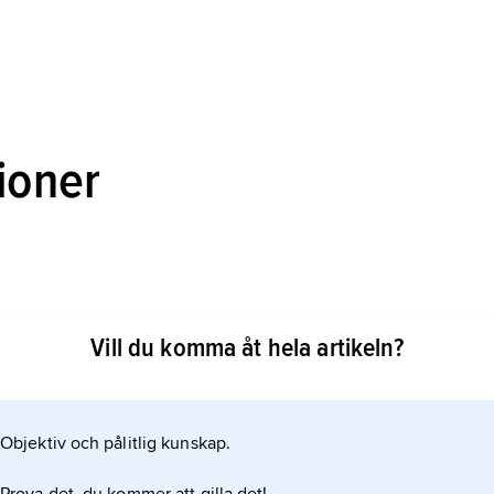
ioner
Vill du komma åt hela artikeln?
 hälften av 1800-talet för tryck på pappersark från en
n. Tryckverkan åstadkoms genom att en stor nedåtriktad
sade en platta (digeln) mot den infärgade formen så att
Objektiv och pålitlig kunskap.