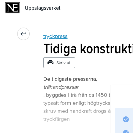
Uppslagsverket
Uppslagsverket
tryckpress
Tidiga konstrukt
Skriv ut
De tidigaste pressarna,
trähandpressar
, byggdes i trä från ca 1450 till första
typsatt form enligt högtrycksprincipe
skruv med handkraft drogs åt och pres
tryckfärgen