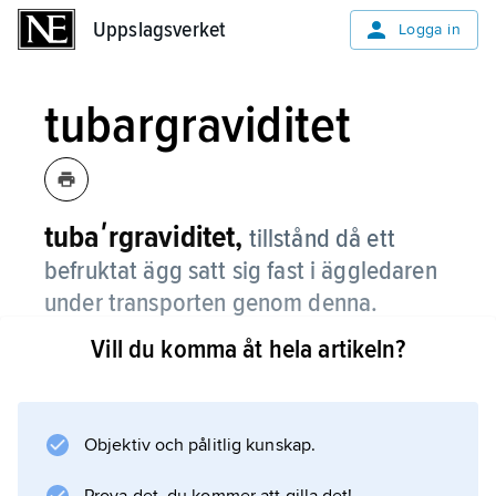
Uppslagsverket
Uppslagsverket
Logga in
tubargraviditet
tubaʹrgraviditet,
tillstånd då ett
befruktat ägg satt sig fast i äggledaren
under transporten genom denna.
Vill du komma åt hela artikeln?
Se
utomkvedshavandeskap
.
Objektiv och pålitlig kunskap.