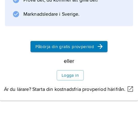
Prova det, du kommer att gilla det!
Information om artikeln
Marknadsledare i Sverige.
Påbörja din gratis provperiod
eller
Logga in
Är du lärare? Starta din kostnadsfria provperiod härifrån.