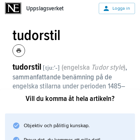
Uppslagsverket
Uppslagsverket
Logga in
tudorstil
tudorstil
(engelska
Tudor style
)
,
[tju:ʹ-]
sammanfattande benämning på de
engelska stilarna under perioden 1485–
1603, motsvarande ätten Tudors
Vill du komma åt hela artikeln?
regeringstid och i huvudsak omfattande
sengotik och förrenässans.
Objektiv och pålitlig kunskap.
På inredningens område var ek det
dominerande träslaget i såväl väggpaneler